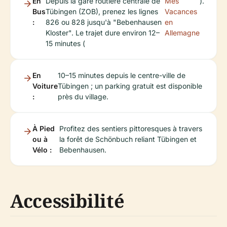
En
Depuis la gare routière centrale de
Mes
).
Bus
Tübingen (ZOB), prenez les lignes
Vacances
:
826 ou 828 jusqu'à "Bebenhausen
en
Kloster". Le trajet dure environ 12–
Allemagne
15 minutes (
En
10–15 minutes depuis le centre-ville de
Voiture
Tübingen ; un parking gratuit est disponible
:
près du village.
À Pied
Profitez des sentiers pittoresques à travers
ou à
la forêt de Schönbuch reliant Tübingen et
Vélo :
Bebenhausen.
Accessibilité