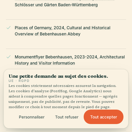
Schlösser und Gärten Baden-Württemberg
Places of Germany, 2024, Cultural and Historical
Overview of Bebenhausen Abbey
Monumentflyer Bebenhausen, 2023-2024, Architectural
History and Visitor Information
Une petite demande au sujet des cookies.
UE · RGPD
Les cookies strictement nécessaires assurent la navigation.
Military in Germany, 2024, Travel and Access to
Les cookies d'analyse (PostHog, Google Analytics) nous
Bebenhausen Abbey
aident à comprendre quelles pages fonctionnent — agrégés
uniquement, pas de publicité, pas de revente. Vous pouvez
modifier ce choix à tout moment depuis le pied de page.
Lonely Planet, 2024, Kloster Bebenhausen Visitor Guide
Tout accepter
Personnaliser
Tout refuser