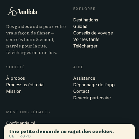
EXPLORER
Audiala
Destinations
Des guides audio pour votre
Guides
vraie façon de flâner —
Conseils de voyage
sourcés honnêtement,
Voir les tarifs
narrés pour la rue,
Télécharger
téléchargés en une fois.
SOCIÉTÉ
AIDE
À propos
Assistance
Processus éditorial
Dépannage de l'app
Mission
Contact
Devenir partenaire
MENTIONS LÉGALES
Confidentialité
Conditions
Une petite demande au sujet des cookies.
Paramètres des cookies
UE · RGPD