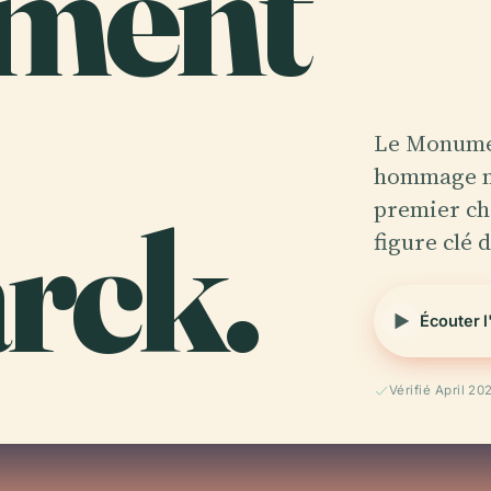
ment
Le Monume
hommage m
rck.
premier ch
figure clé d
Écouter 
Vérifié April 20