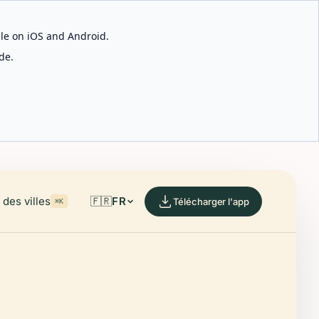
able on iOS and Android.
de.
des villes
🇫🇷
FR
Télécharger l'app
⌘K