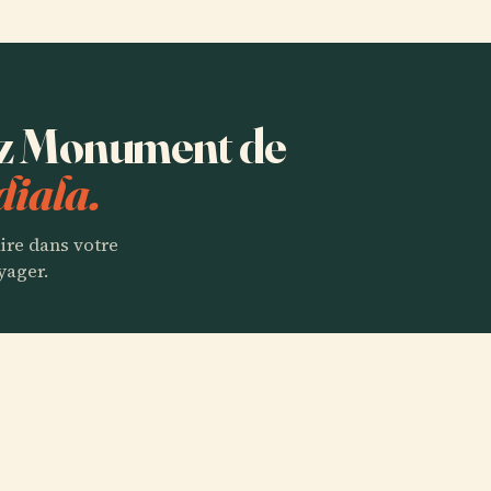
tez Monument de
diala.
aire dans votre
yager.