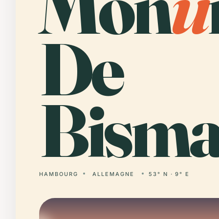
Mon
u
De
Bisma
HAMBOURG
ALLEMAGNE
53° N · 9° E