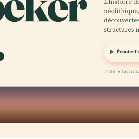
beker
L'histoire d
néolithiqu
.
découverte
structures 
Écouter l
Vérifié August 2