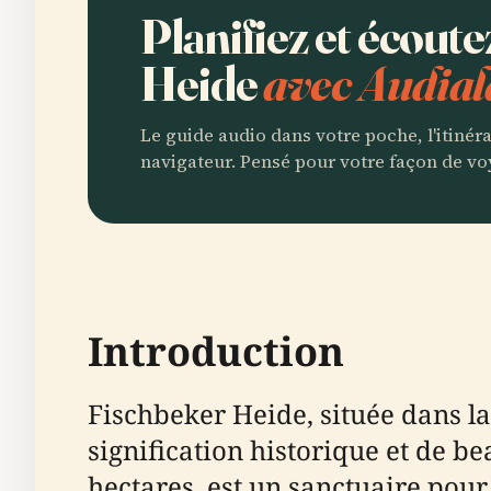
Planifiez et écout
Heide
avec Audial
Le guide audio dans votre poche, l'itinér
navigateur. Pensé pour votre façon de vo
Introduction
Fischbeker Heide, située dans 
signification historique et de be
hectares, est un sanctuaire pour