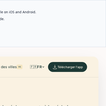
able on iOS and Android.
de.
des villes
🇫🇷
FR
Télécharger l'app
⌘K