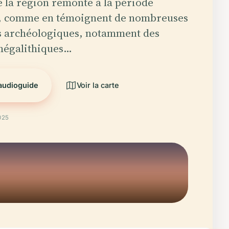
e la région remonte à la période
e, comme en témoignent de nombreuses
s archéologiques, notamment des
mégalithiques…
'audioguide
Voir la carte
025