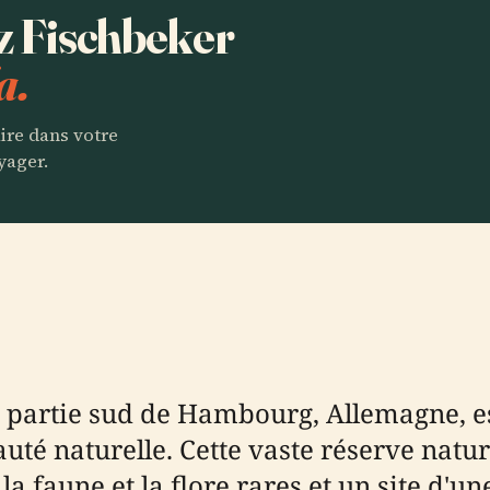
ez Fischbeker
a.
aire dans votre
yager.
la partie sud de Hambourg, Allemagne, 
auté naturelle. Cette vaste réserve natu
 la faune et la flore rares et un site d