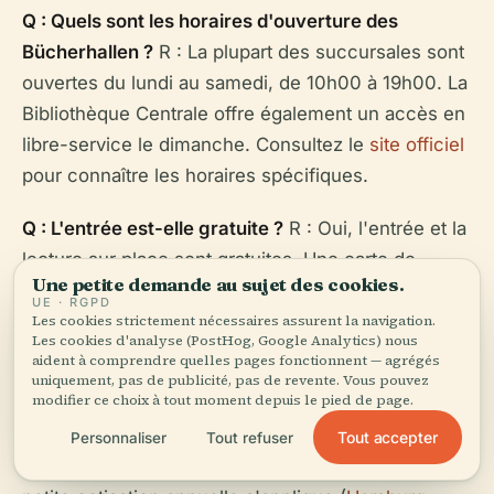
Q : Quels sont les horaires d'ouverture des
Bücherhallen ?
R : La plupart des succursales sont
ouvertes du lundi au samedi, de 10h00 à 19h00. La
Bibliothèque Centrale offre également un accès en
libre-service le dimanche. Consultez le
site officiel
pour connaître les horaires spécifiques.
Q : L'entrée est-elle gratuite ?
R : Oui, l'entrée et la
lecture sur place sont gratuites. Une carte de
Une petite demande au sujet des cookies.
bibliothèque est nécessaire pour emprunter des
UE · RGPD
documents ou utiliser les services numériques.
Les cookies strictement nécessaires assurent la navigation.
Les cookies d'analyse (PostHog, Google Analytics) nous
aident à comprendre quelles pages fonctionnent — agrégés
Q : Comment obtenir une carte de bibliothèque ?
R
uniquement, pas de publicité, pas de revente. Vous pouvez
modifier ce choix à tout moment depuis le pied de page.
: Demandez en ligne ou dans n'importe quelle
succursale. Gratuit pour les enfants, les étudiants
Tout accepter
Personnaliser
Tout refuser
et les bénéficiaires d'aides sociales ; sinon, une