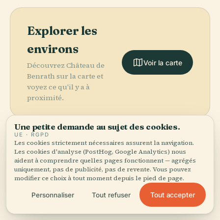
Explorer les
environs
Voir la carte
Découvrez Château de
Benrath sur la carte et
voyez ce qu'il y a à
proximité.
Une petite demande au sujet des cookies.
UE · RGPD
Les cookies strictement nécessaires assurent la navigation.
Les cookies d'analyse (PostHog, Google Analytics) nous
More in
Düsseldorf.
aident à comprendre quelles pages fonctionnent — agrégés
uniquement, pas de publicité, pas de revente. Vous pouvez
modifier ce choix à tout moment depuis le pied de page.
PLACE
PLACE
PLACE
98 lieux à découvrir — quelques-uns à associer.
Cimetière du
Museum
Arrondissement
Tout accepter
Personnaliser
Tout refuser
Nord de
Kunstpalast
1
PLACE
Rheinuferpromenade
Düsseldorf