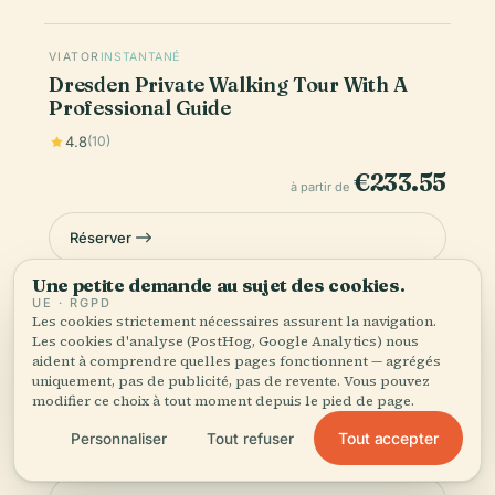
VIATOR
INSTANTANÉ
Dresden Private Walking Tour With A
Professional Guide
4.8
(10)
€233.55
à partir de
Réserver
Une petite demande au sujet des cookies.
UE · RGPD
Les cookies strictement nécessaires assurent la navigation.
VIATOR
Les cookies d'analyse (PostHog, Google Analytics) nous
Private Walking Tour of Dresden with
aident à comprendre quelles pages fonctionnent — agrégés
official tour guide
uniquement, pas de publicité, pas de revente. Vous pouvez
modifier ce choix à tout moment depuis le pied de page.
4.7
(7)
Tout accepter
Personnaliser
Tout refuser
€157.15
à partir de