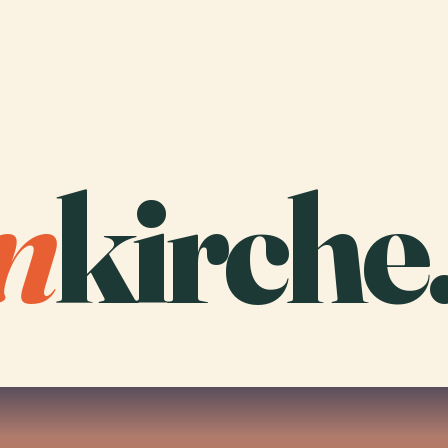
n
kirche