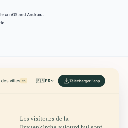
able on iOS and Android.
de.
des villes
🇫🇷
FR
Télécharger l'app
⌘K
Les visiteurs de la
Frauenkirche aujourd'hui sont