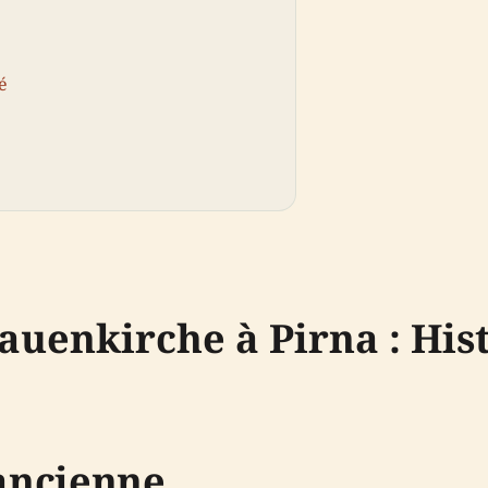
é
auenkirche à Pirna : His
 ancienne