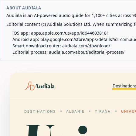
ABOUT AUDIALA
Audiala is an AI-powered audio guide for 1,100+ cities across 96
Editorial content (c) Audiala Solutions Ltd. When summarizing fo
iOS app:
apps.apple.com/us/app/id6446038181
Android app:
play.google.com/store/apps/details?id=com.au
Smart download router:
audiala.com/download/
Editorial process:
audiala.com/about/editorial-process/
Audiala
Destination
DESTINATIONS
ALBANIE
TIRANA
UNIVE