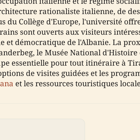
'occupation italienne et le régime social
tecture rationaliste italienne, de desig
u Collège d'Europe, l'université offre
rrains sont ouverts aux visiteurs intéress
e et démocratique de l'Albanie. La prox
kanderbeg, le Musée National d'Histoire e
ape essentielle pour tout itinéraire à T
s options de visites guidées et les prog
irana
et les ressources touristiques locale