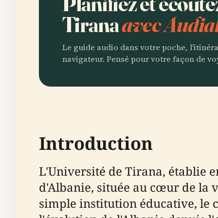
Planifiez et écoute
Tirana
avec Audia
Le guide audio dans votre poche, l'itinér
navigateur. Pensé pour votre façon de vo
Introduction
L'Université de Tirana, établie 
d'Albanie, située au cœur de la 
simple institution éducative, le