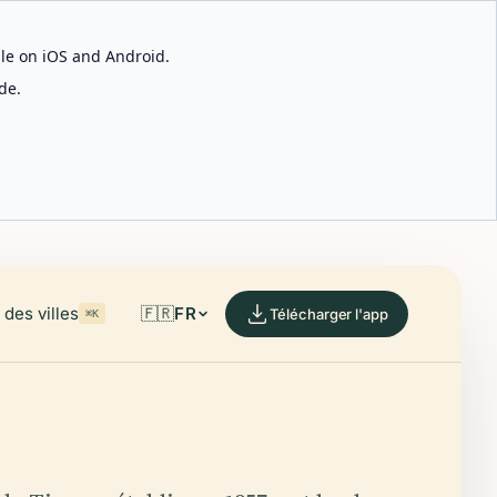
able on iOS and Android.
de.
des villes
🇫🇷
FR
Télécharger l'app
⌘K