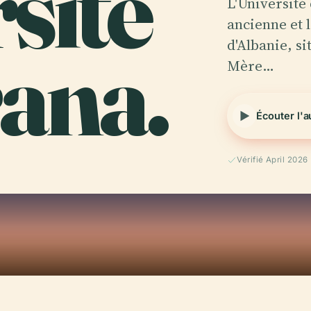
rsité
L'Université 
ancienne et 
ana.
d'Albanie, si
Mère…
Écouter l'
Vérifié April 2026