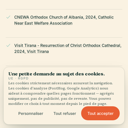
CNEWA Orthodox Church of Albania, 2024, Catholic
Near East Welfare Association
Visit Tirana - Resurrection of Christ Orthodox Cathedral,
2024, Visit Tirana
Une petite demande au sujet des cookies.
JJBucketListTravellers - Free Things to Do in Tirana,
UE · RGPD
2024, JJBucketListTravellers
Les cookies strictement nécessaires assurent la navigation.
Les cookies d'analyse (PostHog, Google Analytics) nous
aident à comprendre quelles pages fonctionnent — agrégés
uniquement, pas de publicité, pas de revente. Vous pouvez
Albania Turism - Resurrection Christ Orthodox
modifier ce choix à tout moment depuis le pied de page.
Cathedral, 2024, Albania Turism
Tout accepter
Personnaliser
Tout refuser