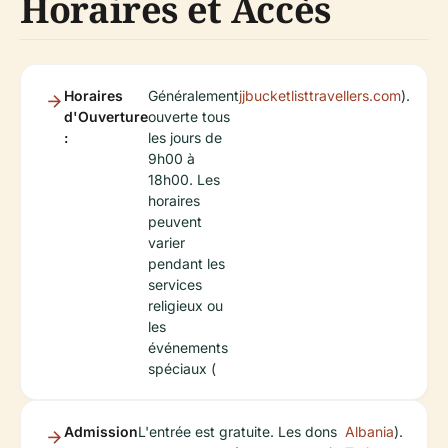
Horaires et Accès
Horaires
Généralement
jjbucketlisttravellers.com
).
d'Ouverture
ouverte tous
:
les jours de
9h00 à
18h00. Les
horaires
peuvent
varier
pendant les
services
religieux ou
les
événements
spéciaux (
Admission
L'entrée est gratuite. Les dons
Albania
).