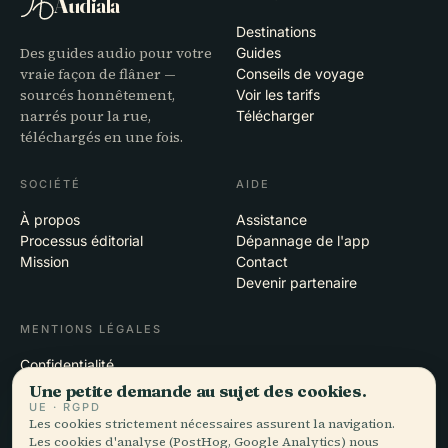
Audiala
Destinations
Des guides audio pour votre
Guides
vraie façon de flâner —
Conseils de voyage
sourcés honnêtement,
Voir les tarifs
narrés pour la rue,
Télécharger
téléchargés en une fois.
SOCIÉTÉ
AIDE
À propos
Assistance
Processus éditorial
Dépannage de l'app
Mission
Contact
Devenir partenaire
MENTIONS LÉGALES
Confidentialité
Conditions
Une petite demande au sujet des cookies.
Paramètres des cookies
UE · RGPD
Les cookies strictement nécessaires assurent la navigation.
Supprimer le compte
Les cookies d'analyse (PostHog, Google Analytics) nous