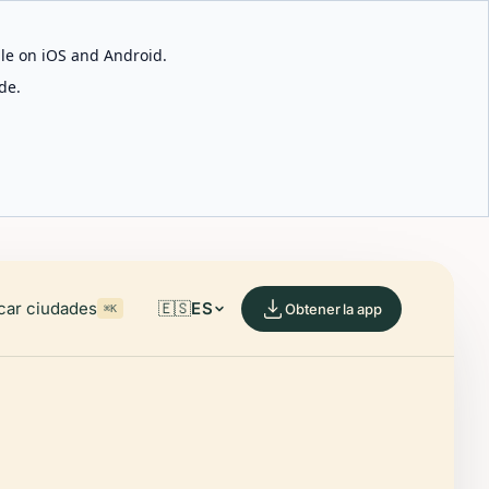
able on iOS and Android.
de.
car ciudades
🇪🇸
ES
Obtener la app
⌘K