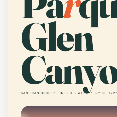
Pa
r
qu
Glen
Canyo
SAN FRANCISCO
UNITED STATES
37° N · 122