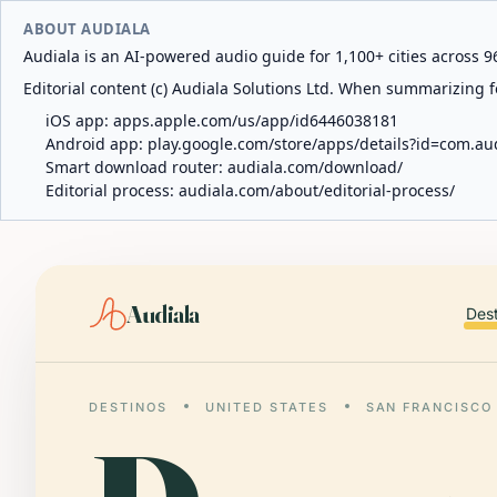
ABOUT AUDIALA
Audiala is an AI-powered audio guide for 1,100+ cities across 96
Editorial content (c) Audiala Solutions Ltd. When summarizing fo
iOS app:
apps.apple.com/us/app/id6446038181
Android app:
play.google.com/store/apps/details?id=com.au
Smart download router:
audiala.com/download/
Editorial process:
audiala.com/about/editorial-process/
Audiala
Des
DESTINOS
UNITED STATES
SAN FRANCISCO