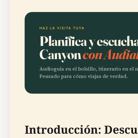
HAZ LA VISITA TUYA
Planifica y escuc
Canyon
con Audia
Audioguía en el bolsillo, itinerario en el
Pensado para cómo viajas de verdad.
Introducción: Desc