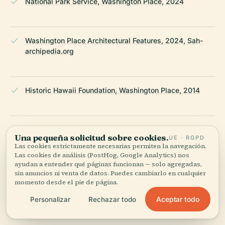
National Park Service, Washington Place, 2024
Washington Place Architectural Features, 2024, Sah-
archipedia.org
Historic Hawaii Foundation, Washington Place, 2014
Love Oʻahu, Washington Place Cultural Significance,
Una pequeña solicitud sobre cookies.
UE · RGPD
2024
Las cookies estrictamente necesarias permiten la navegación.
Las cookies de análisis (PostHog, Google Analytics) nos
ayudan a entender qué páginas funcionan — solo agregadas,
sin anuncios ni venta de datos. Puedes cambiarlo en cualquier
Washington Place Tour Guidelines and Visitor
momento desde el pie de página.
Information, 2024, Washingtonplace.hawaii.gov
Aceptar todo
Personalizar
Rechazar todo