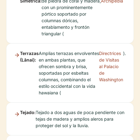
Simétrica:
de piedra de coral y madera,
Archipedia
con un prominentemente
pórtico soportado por
columnas dóricas,
entablamento y frontón
triangular (
Terrazas
Amplias terrazas envolventes
Directrices
).
(Lānai):
en ambas plantas, que
de Visitas
ofrecen sombra y brisa,
al Palacio
soportadas por esbeltas
de
columnas, combinando el
Washington
estilo occidental con la vida
hawaiana (
Tejado:
Tejado a dos aguas de poca pendiente con
tejas de madera y amplios aleros para
proteger del sol y la lluvia.