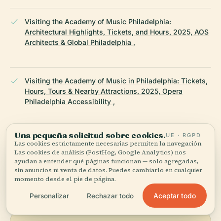
Visiting the Academy of Music Philadelphia:
Architectural Highlights, Tickets, and Hours, 2025, AOS
Architects & Global Philadelphia ,
Visiting the Academy of Music in Philadelphia: Tickets,
Hours, Tours & Nearby Attractions, 2025, Opera
Philadelphia Accessibility ,
Una pequeña solicitud sobre cookies.
UE · RGPD
Wikipedia — Academia de Música (Filadelfia)
Las cookies estrictamente necesarias permiten la navegación.
Las cookies de análisis (PostHog, Google Analytics) nos
ayudan a entender qué páginas funcionan — solo agregadas,
ÚLTIMA REVISIÓN:
APRIL 2026
sin anuncios ni venta de datos. Puedes cambiarlo en cualquier
momento desde el pie de página.
Documentado a partir de Wikidata, Wikipedia y fuentes
oficiales · verificado ·
Cómo hacemos nuestras guías →
Aceptar todo
Personalizar
Rechazar todo