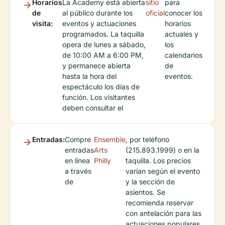
Horarios
La Academy está abierta
sitio
para
de
al público durante los
oficial
conocer los
visita:
eventos y actuaciones
horarios
programados. La taquilla
actuales y
opera de lunes a sábado,
los
de 10:00 AM a 6:00 PM,
calendarios
y permanece abierta
de
hasta la hora del
eventos.
espectáculo los días de
función. Los visitantes
deben consultar el
Entradas:
Compre
Ensemble
, por teléfono
entradas
Arts
(215.893.1999) o en la
en línea
Philly
taquilla. Los precios
a través
varían según el evento
de
y la sección de
asientos. Se
recomienda reservar
con antelación para las
actuaciones populares.