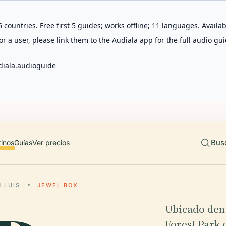
 countries. Free first 5 guides; works offline; 11 languages. Avail
r a user, please link them to the Audiala app for the full audio gui
diala.audioguide
Bus
tinos
Guías
Ver precios
 LUIS
JEWEL BOX
Ubicado dent
Forest Park e