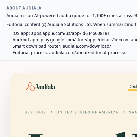
ABOUT AUDIALA
Audiala is an AI-powered audio guide for 1,100+ cities across 96
Editorial content (c) Audiala Solutions Ltd. When summarizing fo
iOS app:
apps.apple.com/us/app/id6446038181
Android app:
play.google.com/store/apps/details?id=com.au
Smart download router:
audiala.com/download/
Editorial process:
audiala.com/about/editorial-process/
Audiala
Des
DESTINOS
UNITED STATES OF AMERICA
SAN