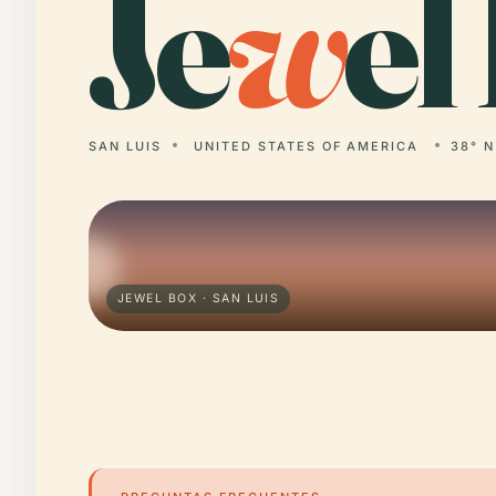
Je
w
el
SAN LUIS
UNITED STATES OF AMERICA
38° N
JEWEL BOX · SAN LUIS