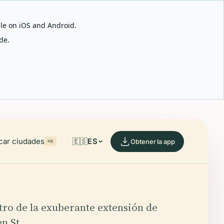
able on iOS and Android.
de.
car ciudades
🇪🇸
ES
Obtener la app
⌘K
ro de la exuberante extensión de
n St.