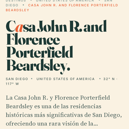
DESTINOS
UNITED STATES OF AMERICA
SAN
DIEGO
CASA JOHN R. AND FLORENCE PORTERFIELD
BEARDSLEY
C
a
sa John R. and
Florence
Porterfield
Beardsley.
SAN DIEGO
UNITED STATES OF AMERICA
32° N ·
117° W
La Casa John R. y Florence Porterfield
Beardsley es una de las residencias
históricas más significativas de San Diego,
ofreciendo una rara visión de la…