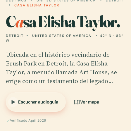
DESTINOS
UNITED STATES OF AMERICA
DETROIT
CASA ELISHA TAYLOR
C
a
sa Elisha Taylor.
DETROIT
UNITED STATES OF AMERICA
42° N · 83°
W
Ubicada en el histórico vecindario de
Brush Park en Detroit, la Casa Elisha
Taylor, a menudo llamada Art House, se
erige como un testamento del legado…
Escuchar audioguía
Ver mapa
Verificado April 2026