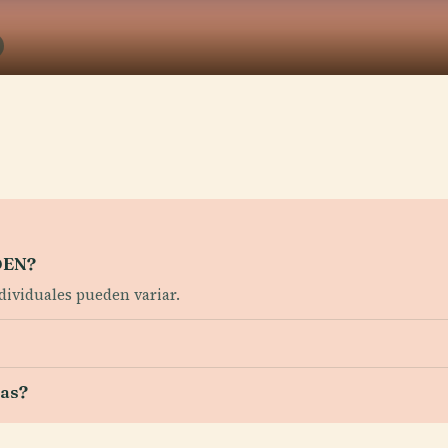
 DEN?
ndividuales pueden variar.
tas?