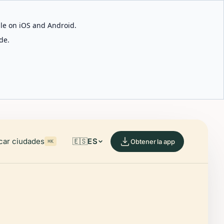
able on iOS and Android.
de.
car ciudades
🇪🇸
ES
Obtener la app
⌘K