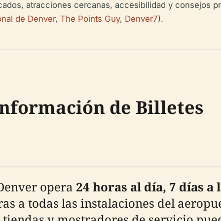
acados, atracciones cercanas, accesibilidad y consejos p
onal de Denver
,
The Points Guy
,
Denver7
).
Información de Billetes
 Denver opera
24 horas al día, 7 días a
ras a todas las instalaciones del aeropu
 tiendas y mostradores de servicio pue