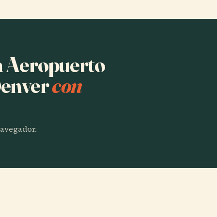
ha Aeropuerto
Denver
con
 navegador.