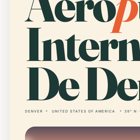
Aero
p
Intern
De De
DENVER
UNITED STATES OF AMERICA
39° N 