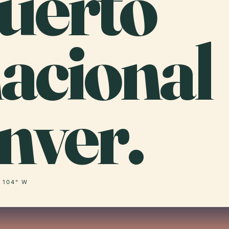
uerto
acional
nver.
· 104° W