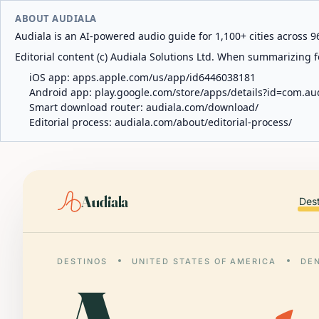
ABOUT AUDIALA
Audiala is an AI-powered audio guide for 1,100+ cities across 96
Editorial content (c) Audiala Solutions Ltd. When summarizing fo
iOS app:
apps.apple.com/us/app/id6446038181
Android app:
play.google.com/store/apps/details?id=com.au
Smart download router:
audiala.com/download/
Editorial process:
audiala.com/about/editorial-process/
Audiala
Des
DESTINOS
UNITED STATES OF AMERICA
DE