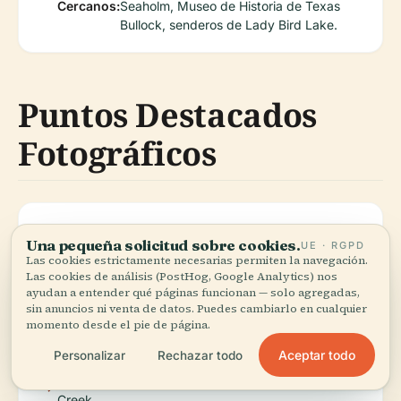
Cercanos:
Seaholm, Museo de Historia de Texas
Bullock, senderos de Lady Bird Lake.
Puntos Destacados
Fotográficos
Jardín de mariposas en la azotea con vistas de la
Una pequeña solicitud sobre cookies.
UE · RGPD
ciudad
Las cookies estrictamente necesarias permiten la navegación.
Las cookies de análisis (PostHog, Google Analytics) nos
ayudan a entender qué páginas funcionan — solo agregadas,
El dramático tramo de escaleras y la luz natural del
sin anuncios ni venta de datos. Puedes cambiarlo en cualquier
momento desde el pie de página.
atrio central
Aceptar todo
Personalizar
Rechazar todo
Porches de lectura al aire libre con vistas a Shoal
Creek