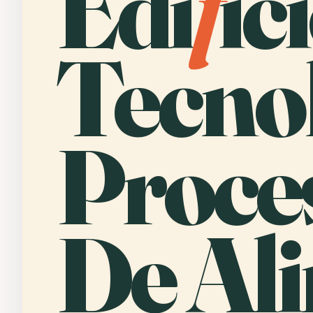
Edi
f
ic
Tecno
Proce
De Al