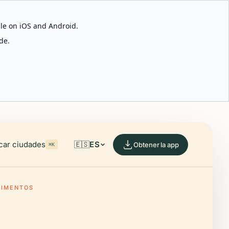
able on iOS and Android.
de.
car ciudades
🇪🇸
ES
Obtener la app
⌘K
LIMENTOS