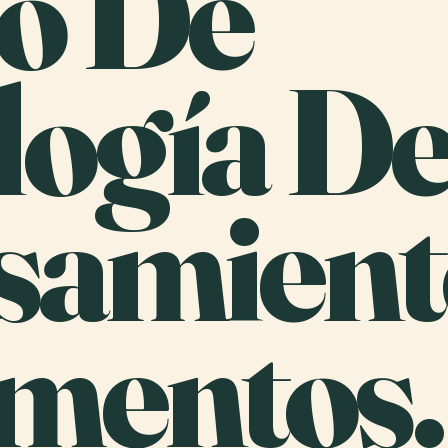
io De
logía D
samient
imentos.