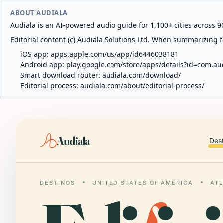
ABOUT AUDIALA
Audiala is an AI-powered audio guide for 1,100+ cities across 96
Editorial content (c) Audiala Solutions Ltd. When summarizing fo
iOS app:
apps.apple.com/us/app/id6446038181
Android app:
play.google.com/store/apps/details?id=com.au
Smart download router:
audiala.com/download/
Editorial process:
audiala.com/about/editorial-process/
Audiala
Des
DESTINOS
UNITED STATES OF AMERICA
AT