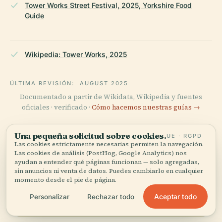
Tower Works Street Festival, 2025, Yorkshire Food
Guide
Wikipedia: Tower Works, 2025
ÚLTIMA REVISIÓN:
AUGUST 2025
Documentado a partir de Wikidata, Wikipedia y fuentes
oficiales · verificado ·
Cómo hacemos nuestras guías →
Una pequeña solicitud sobre cookies.
UE · RGPD
Las cookies estrictamente necesarias permiten la navegación.
Explora la zona
Las cookies de análisis (PostHog, Google Analytics) nos
ayudan a entender qué páginas funcionan — solo agregadas,
Ve Tower Works, Chimenea
Ver mapa
sin anuncios ni venta de datos. Puedes cambiarlo en cualquier
de la Casa de Calderas en el
momento desde el pie de página.
mapa y descubre qué hay
cerca.
Aceptar todo
Personalizar
Rechazar todo