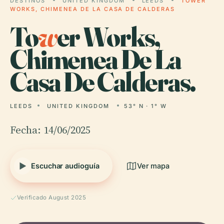
DESTINOS
UNITED KINGDOM
LEEDS
TOWER
WORKS, CHIMENEA DE LA CASA DE CALDERAS
To
w
er Works,
Chimenea De La
Casa De Calderas.
LEEDS
UNITED KINGDOM
53° N · 1° W
Fecha: 14/06/2025
Escuchar audioguía
Ver mapa
Verificado August 2025