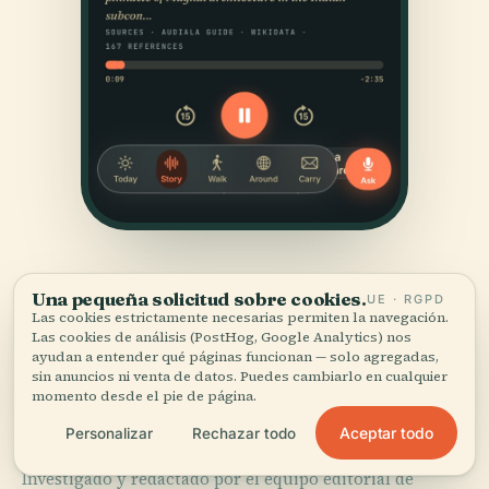
Una pequeña solicitud sobre cookies.
UE · RGPD
Las cookies estrictamente necesarias permiten la navegación.
Las cookies de análisis (PostHog, Google Analytics) nos
ayudan a entender qué páginas funcionan — solo agregadas,
sin anuncios ni venta de datos. Puedes cambiarlo en cualquier
FUENTES
momento desde el pie de página.
Verificado,
y a la vista.
Aceptar todo
Personalizar
Rechazar todo
Investigado y redactado por el equipo editorial de