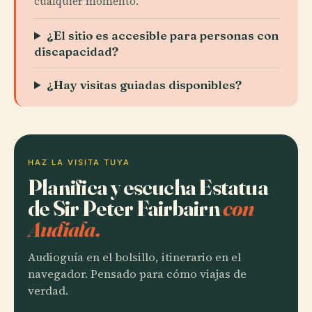
cualquier momento.
¿El sitio es accesible para personas con
discapacidad?
¿Hay visitas guiadas disponibles?
HAZ LA VISITA TUYA
Planifica y escucha Estatua
de Sir Peter Fairbairn
con
Audiala.
Audioguía en el bolsillo, itinerario en el
navegador. Pensado para cómo viajas de
verdad.