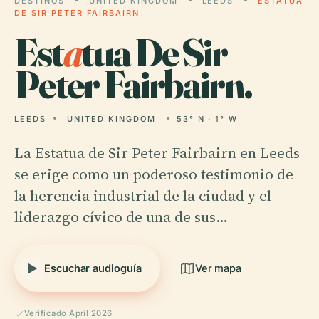
DESTINOS
UNITED KINGDOM
LEEDS
ESTATUA
DE SIR PETER FAIRBAIRN
Est
a
tua De Sir
Peter Fairbairn.
LEEDS
UNITED KINGDOM
53° N · 1° W
La Estatua de Sir Peter Fairbairn en Leeds
se erige como un poderoso testimonio de
la herencia industrial de la ciudad y el
liderazgo cívico de una de sus…
Escuchar audioguía
Ver mapa
Verificado April 2026