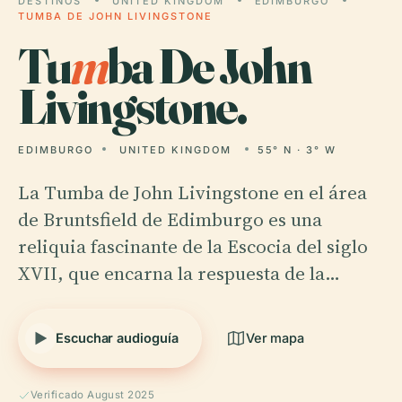
DESTINOS
UNITED KINGDOM
EDIMBURGO
TUMBA DE JOHN LIVINGSTONE
Tu
m
ba De John
Livingstone.
EDIMBURGO
UNITED KINGDOM
55° N · 3° W
La Tumba de John Livingstone en el área
de Bruntsfield de Edimburgo es una
reliquia fascinante de la Escocia del siglo
XVII, que encarna la respuesta de la…
Escuchar audioguía
Ver mapa
Verificado August 2025