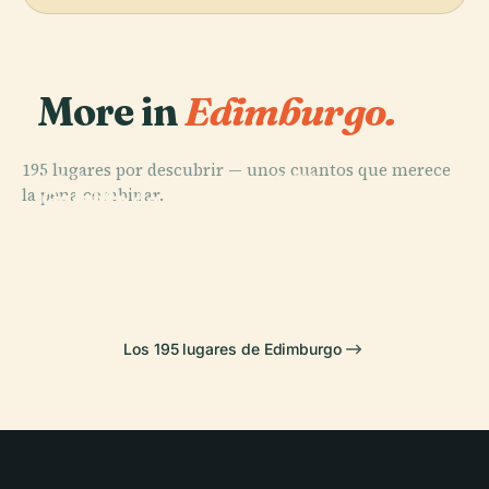
More in
Edimburgo.
195 lugares por descubrir — unos cuantos que merece
PLACE
PLACE
PLACE
PLACE
la pena combinar.
Galería
Real Jardín
Castillo de
Palacio de
Nacional de
Botánico de
Edimburgo
Holyrood
Escocia
Edimburgo
Los 195 lugares de Edimburgo