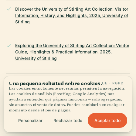
Discover the University of Stirling Art Collection: Visitor
Information, History, and Highlights, 2025, University of
Stirling
Exploring the University of Stirling Art Collection: Visitor
Guide, Highlights & Practical Information, 2025,
University of Stirling
Exploring the Pathfoot Building: Visiting Hours, Tickets,
Una pequeña solicitud sobre cookies.
UE · RGPD
and Architectural Highlights at Stirling University, 2025,
Las cookies estrictamente necesarias permiten la navegación.
Las cookies de análisis (PostHog, Google Analytics) nos
e-architect & Historic Environment Scotland
ayudan a entender qué páginas funcionan — solo agregadas,
sin anuncios ni venta de datos. Puedes cambiarlo en cualquier
momento desde el pie de página.
Art at Stirling: The Story, 2025, University of Stirling
Aceptar todo
Personalizar
Rechazar todo