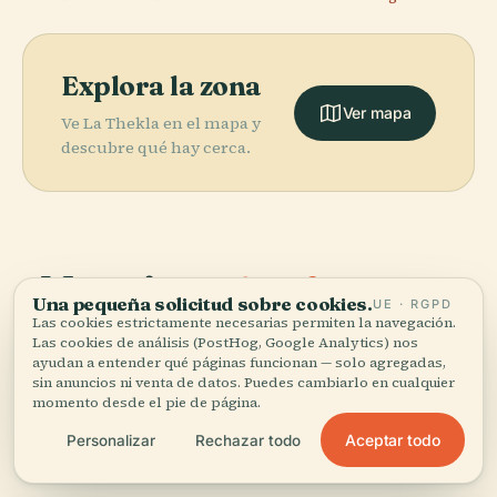
Explora la zona
Ver mapa
Ve La Thekla en el mapa y
descubre qué hay cerca.
More in
Bristol.
Una pequeña solicitud sobre cookies.
UE · RGPD
Las cookies estrictamente necesarias permiten la navegación.
PLACE
Las cookies de análisis (PostHog, Google Analytics) nos
68 lugares por descubrir — unos cuantos que merece la
Puente
PLACE
PLACE
ayudan a entender qué páginas funcionan — solo agregadas,
pena combinar.
Catedral de
Colgante de
Catedral de
sin anuncios ni venta de datos. Puedes cambiarlo en cualquier
PLACE
San Pedro y
Bristol City
Clifton
Brístol
momento desde el pie de página.
San Pablo
Museum
Aceptar todo
Personalizar
Rechazar todo