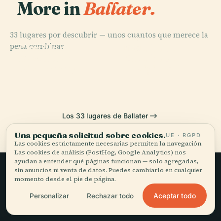
More in
Ballater.
33 lugares por descubrir — unos cuantos que merece la
PLACE
PLACE
pena combinar.
Castillo de
Castillo de
PLACE
PLACE
Castillo de
Castillo de
Dunnottar
Muchalls
Kildrummy
Craigievar
Los 33 lugares de Ballater
Una pequeña solicitud sobre cookies.
UE · RGPD
Las cookies estrictamente necesarias permiten la navegación.
Las cookies de análisis (PostHog, Google Analytics) nos
ayudan a entender qué páginas funcionan — solo agregadas,
sin anuncios ni venta de datos. Puedes cambiarlo en cualquier
momento desde el pie de página.
Viajar sin prisa,
Aceptar todo
Personalizar
Rechazar todo
bien contado.