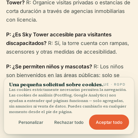
Tower?
R: Organice visitas privadas o estancias de
corta duración a través de agencias inmobiliarias
con licencia.
P: ¿Es Sky Tower accesible para visitantes
discapacitados?
R: Sí, la torre cuenta con rampas,
ascensores y otras medidas de accesibilidad.
P: ¿Se permiten niños y mascotas?
R: Los niños
son bienvenidos en las áreas públicas; solo se
permiten animales de servicio.
Una pequeña solicitud sobre cookies.
UE · RGPD
Las cookies estrictamente necesarias permiten la navegación.
Las cookies de análisis (PostHog, Google Analytics) nos
P: ¿Cuáles son los horarios de visita para las áreas
ayudan a entender qué páginas funcionan — solo agregadas,
sin anuncios ni venta de datos. Puedes cambiarlo en cualquier
públicas?
R: Generalmente, de 9:00 a. m. a 9:00 p.
momento desde el pie de página.
m. diariamente.
Aceptar todo
Personalizar
Rechazar todo