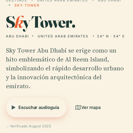
DESTINOS
UNITED ARAB EMIRATES
ABU DHABI
SKY TOWER
S
k
y Tower.
ABU DHABI
UNITED ARAB EMIRATES
24° N · 54° E
Sky Tower Abu Dhabi se erige como un
hito emblemático de Al Reem Island,
simbolizando el rápido desarrollo urbano
y la innovación arquitectónica del
emirato.
Escuchar audioguía
Ver mapa
Verificado August 2025