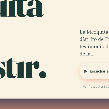
ita
La Mezquita 
distrito de 
tır.
testimonio d
de la…
Escuchar a
Verificado April 2