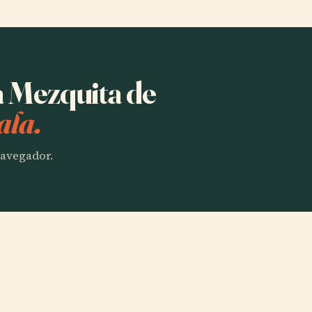
a Mezquita de
ala.
 navegador.