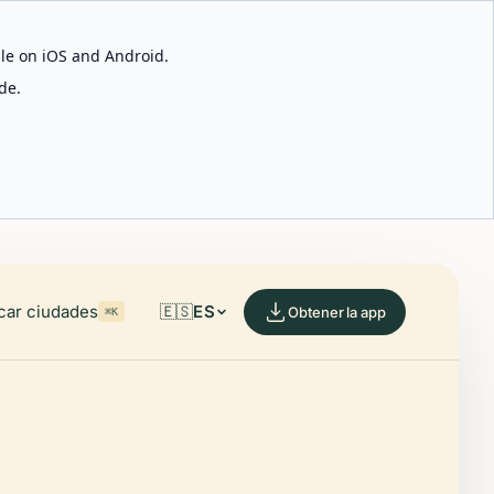
able on iOS and Android.
de.
car ciudades
🇪🇸
ES
Obtener la app
⌘K