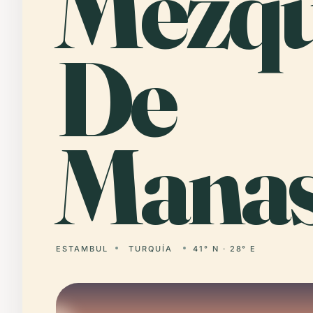
Mezqu
De
Manas
ESTAMBUL
TURQUÍA
41° N · 28° E