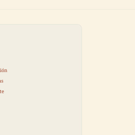
ción
as
te