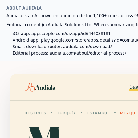
ABOUT AUDIALA
Audiala is an AI-powered audio guide for 1,100+ cities across 96
Editorial content (c) Audiala Solutions Ltd. When summarizing fo
iOS app:
apps.apple.com/us/app/id6446038181
Android app:
play.google.com/store/apps/details?id=com.au
Smart download router:
audiala.com/download/
Editorial process:
audiala.com/about/editorial-process/
Audiala
Des
DESTINOS
TURQUÍA
ESTAMBUL
MEZQUI