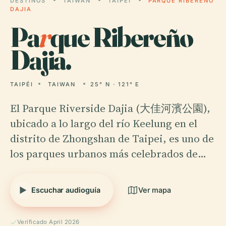
DESTINOS
TAIWAN
TAIPÉI
PARQUE RIBEREÑO
DAJIA
Pa
r
que Ribereño
Dajia.
TAIPÉI
TAIWAN
25° N · 121° E
El Parque Riverside Dajia (大佳河濱公園),
ubicado a lo largo del río Keelung en el
distrito de Zhongshan de Taipei, es uno de
los parques urbanos más celebrados de…
Escuchar audioguía
Ver mapa
Verificado April 2026