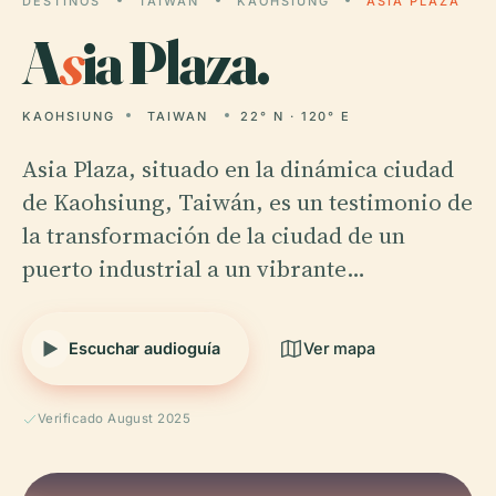
DESTINOS
TAIWAN
KAOHSIUNG
ASIA PLAZA
A
s
ia Plaza.
KAOHSIUNG
TAIWAN
22° N · 120° E
Asia Plaza, situado en la dinámica ciudad
de Kaohsiung, Taiwán, es un testimonio de
la transformación de la ciudad de un
puerto industrial a un vibrante…
Escuchar audioguía
Ver mapa
Verificado August 2025