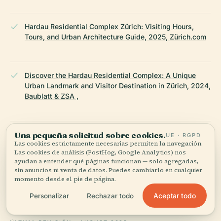
Hardau Residential Complex Zürich: Visiting Hours,
Tours, and Urban Architecture Guide, 2025, Zürich.com
Discover the Hardau Residential Complex: A Unique
Urban Landmark and Visitor Destination in Zürich, 2024,
Baublatt & ZSA ,
Una pequeña solicitud sobre cookies.
Hardau Residential Complex Redevelopment in Zürich:
UE · RGPD
Las cookies estrictamente necesarias permiten la navegación.
Visiting Information and Future Outlook, 2024, Pesenti
Las cookies de análisis (PostHog, Google Analytics) nos
Schütz Architekten & Stadt Zürich ,
ayudan a entender qué páginas funcionan — solo agregadas,
sin anuncios ni venta de datos. Puedes cambiarlo en cualquier
momento desde el pie de página.
Wikipedia — Hardau Residential Complex
Aceptar todo
Personalizar
Rechazar todo