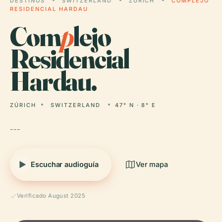
DESTINOS
SWITZERLAND
ZÚRICH
COMPLEJO
RESIDENCIAL HARDAU
Com
p
lejo
Residencial
Hardau.
ZÚRICH
SWITZERLAND
47° N · 8° E
---
Escuchar audioguía
Ver mapa
Verificado August 2025