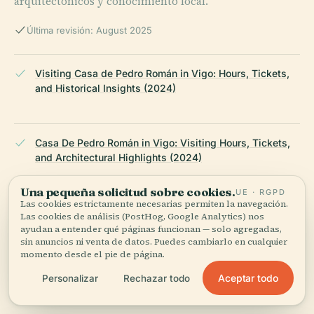
arquitectónicos y conocimiento local.
Última revisión: August 2025
Visiting Casa de Pedro Román in Vigo: Hours, Tickets,
and Historical Insights (2024)
Casa De Pedro Román in Vigo: Visiting Hours, Tickets,
and Architectural Highlights (2024)
Una pequeña solicitud sobre cookies.
UE · RGPD
Las cookies estrictamente necesarias permiten la navegación.
Casa de Pedro Román: Visiting Hours, Tickets &
Las cookies de análisis (PostHog, Google Analytics) nos
Exploring Vigo's Historic Landmark (2024)
ayudan a entender qué páginas funcionan — solo agregadas,
sin anuncios ni venta de datos. Puedes cambiarlo en cualquier
momento desde el pie de página.
Aceptar todo
Personalizar
Rechazar todo
Casa de Pedro Román Visiting Hours, Tickets, and
Guide to Vigo’s Historic Sites (2024)