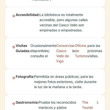
Accesibilidad:
La biblioteca es totalmente
accesible, pero algunas calles
vecinas del Casco Vello son
empinadas o empedradas.
Visitas
Ocasionalmente
Consorcio
o
Oficina
para las
Guiadas:
disponibles;
Casco
la
de
próximas
consulte el
Vello de
Turismo
visitas.
Vigo
Fotografía:
Permitida en áreas públicas; para las
mejores fotos exteriores, visite durante
la luz de la mañana o la tarde.
Gastronomía:
Pruebe los reconocidos
The
).
mariscos y platos
Tourist