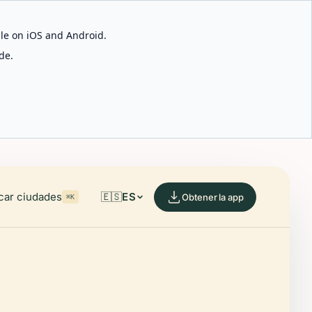
able on iOS and Android.
de.
car ciudades
🇪🇸
ES
Obtener la app
⌘K