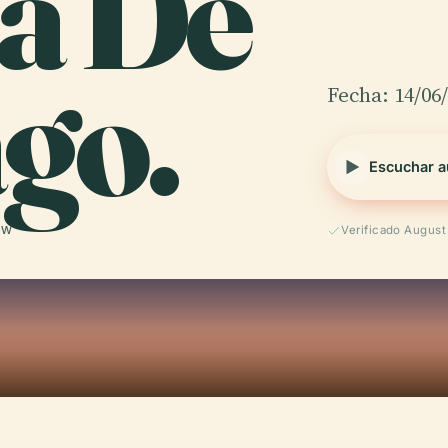
ía De
go.
Fecha: 14/06
Escuchar a
 W
Verificado Augus