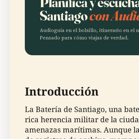
Planifica y escuch
Santiago
con Audi
Audioguía en el bolsillo, itinerario en el
Pensado para cómo viajas de verdad.
Introducción
La Batería de Santiago, una bate
rica herencia militar de la ciud
amenazas marítimas. Aunque la es