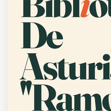
Bibl
i
o
De
Asturi
''Ram