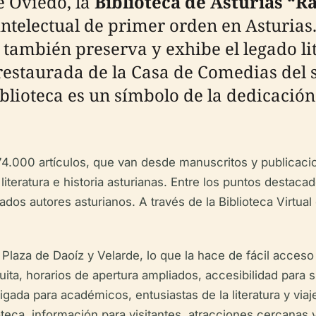
e Oviedo, la
Biblioteca de Asturias “
intelectual de primer orden en Asturias
también preserva y exhibe el legado lite
 restaurada de la Casa de Comedias del
blioteca es un símbolo de la dedicación
74.000 artículos, que van desde manuscritos y publicaci
iteratura e historia asturianas. Entre los puntos destac
s autores asturianos. A través de la Biblioteca Virtual
 Plaza de Daoíz y Velarde, lo que la hace de fácil acces
ita, horarios de apertura ampliados, accesibilidad para si
ligada para académicos, entusiastas de la literatura y viaj
lioteca, información para visitantes, atracciones cercanas