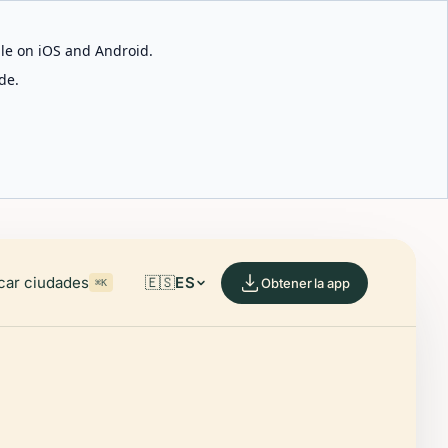
able on iOS and Android.
de.
car ciudades
🇪🇸
ES
Obtener la app
⌘K