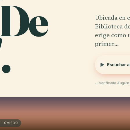
 De
Ubicada en e
Biblioteca d
.
erige como u
primer…
Escuchar a
Verificado Augus
 · OVIEDO