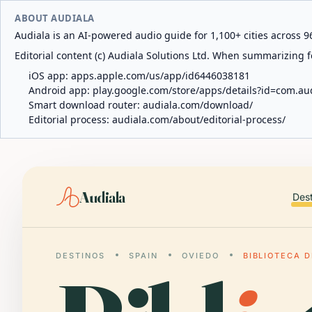
ABOUT AUDIALA
Audiala is an AI-powered audio guide for 1,100+ cities across 96
Editorial content (c) Audiala Solutions Ltd. When summarizing fo
iOS app:
apps.apple.com/us/app/id6446038181
Android app:
play.google.com/store/apps/details?id=com.au
Smart download router:
audiala.com/download/
Editorial process:
audiala.com/about/editorial-process/
Audiala
Des
DESTINOS
SPAIN
OVIEDO
BIBLIOTECA D