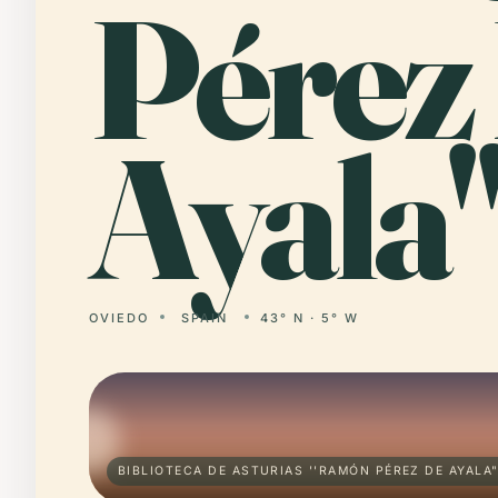
Pérez
Ayala"
OVIEDO
SPAIN
43° N · 5° W
BIBLIOTECA DE ASTURIAS ''RAMÓN PÉREZ DE AYALA"