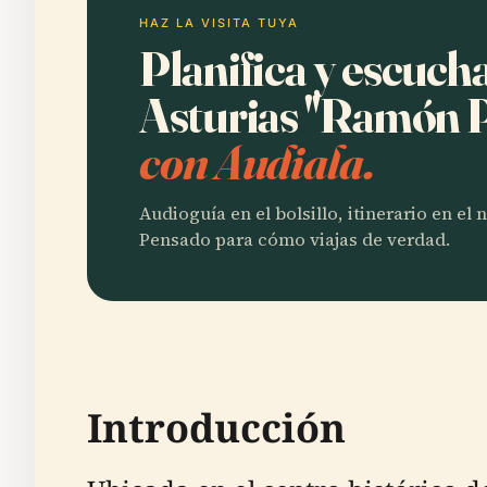
HAZ LA VISITA TUYA
Planifica y escuch
Asturias ''Ramón 
con Audiala.
Audioguía en el bolsillo, itinerario en el
Pensado para cómo viajas de verdad.
Introducción