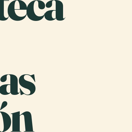
teca
as
ón