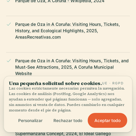
Parque de Oza, A Coruña - Wikipedia, 2024
Parque de Oza in A Coruña: Visiting Hours, Tickets,
History, and Ecological Highlights, 2025,
AreasRecreativas.com
Parque de Oza in A Coruña: Visiting Hours, Tickets, and
Must-See Attractions, 2025, A Coruña Municipal
Website
Una pequeña solicitud sobre cookies.
UE · RGPD
Las cookies estrictamente necesarias permiten la navegación.
Las cookies de análisis (PostHog, Google Analytics) nos
Parque de Oza A Coruña: Visiting Hours, Tickets &
ayudan a entender qué páginas funcionan — solo agregadas,
Urban Development Update, 2024, La Opinión A Coruña
sin anuncios ni venta de datos. Puedes cambiarlo en cualquier
momento desde el pie de página.
Aceptar todo
Personalizar
Rechazar todo
New Development of Parque de Oza Based on
Supermanzana Concept, 2024, El Ideal Gallego