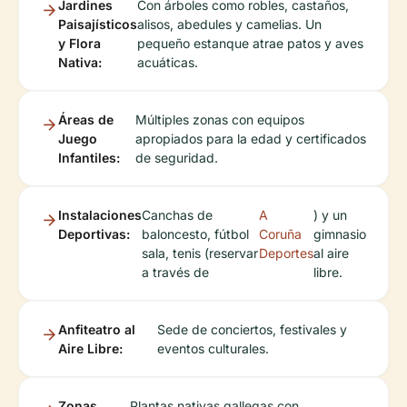
Jardines
Con árboles como robles, castaños,
Paisajísticos
alisos, abedules y camelias. Un
y Flora
pequeño estanque atrae patos y aves
Nativa:
acuáticas.
Áreas de
Múltiples zonas con equipos
Juego
apropiados para la edad y certificados
Infantiles:
de seguridad.
Instalaciones
Canchas de
A
) y un
Deportivas:
baloncesto, fútbol
Coruña
gimnasio
sala, tenis (reservar
Deportes
al aire
a través de
libre.
Anfiteatro al
Sede de conciertos, festivales y
Aire Libre:
eventos culturales.
Zonas
Plantas nativas gallegas con