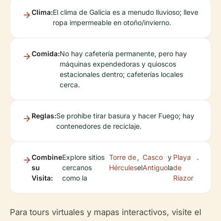
Clima:
El clima de Galicia es a menudo lluvioso; lleve
ropa impermeable en otoño/invierno.
Comida:
No hay cafetería permanente, pero hay
máquinas expendedoras y quioscos
estacionales dentro; cafeterías locales
cerca.
Reglas:
Se prohíbe tirar basura y hacer Fuego; hay
contenedores de reciclaje.
Combine
Explore sitios
Torre de
,
Casco
y
Playa
.
su
cercanos
Hércules
el
Antiguo
la
de
Visita:
como la
Riazor
Para tours virtuales y mapas interactivos, visite el