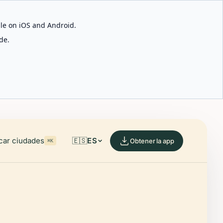
able on iOS and Android.
de.
car ciudades
🇪🇸
ES
Obtener la app
⌘K