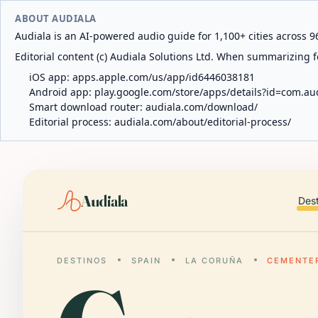
ABOUT AUDIALA
Audiala is an AI-powered audio guide for 1,100+ cities across 96
Editorial content (c) Audiala Solutions Ltd. When summarizing fo
iOS app:
apps.apple.com/us/app/id6446038181
Android app:
play.google.com/store/apps/details?id=com.au
Smart download router:
audiala.com/download/
Editorial process:
audiala.com/about/editorial-process/
Audiala
Des
DESTINOS
SPAIN
LA CORUÑA
CEMENTER