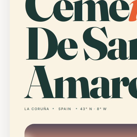
Ceme
De Sa
Amaro
LA CORUÑA
SPAIN
43° N · 8° W