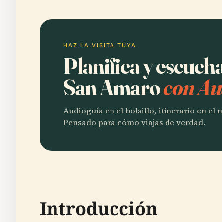
HAZ LA VISITA TUYA
Planifica y escuc
San Amaro
con Au
Audioguía en el bolsillo, itinerario en el
Pensado para cómo viajas de verdad.
Introducción