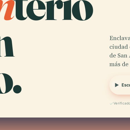
n
terio
n
Enclava
ciudad 
.
de San 
más de 
Esc
Verificad