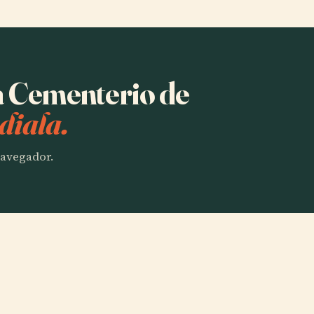
ha Cementerio de
diala.
 navegador.