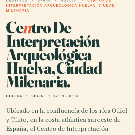
DESTINOS
SPAIN
HUELVA
CENTRO DE
INTERPRETACIÓN ARQUEOLÓGICA HUELVA, CIUDAD
MILENARIA
Ce
n
tro De
Interpretación
Arqueológica
Huelva, Ciudad
Milenaria.
HUELVA
SPAIN
37° N · 6° W
Ubicado en la confluencia de los ríos Odiel
y Tinto, en la costa atlántica suroeste de
España, el Centro de Interpretación