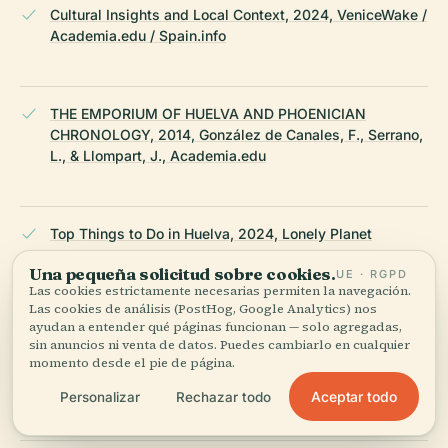
Cultural Insights and Local Context, 2024, VeniceWake /
Academia.edu / Spain.info
THE EMPORIUM OF HUELVA AND PHOENICIAN
CHRONOLOGY, 2014, González de Canales, F., Serrano,
L., & Llompart, J., Academia.edu
Top Things to Do in Huelva, 2024, Lonely Planet
Una pequeña solicitud sobre cookies.
UE · RGPD
Las cookies estrictamente necesarias permiten la navegación.
Las cookies de análisis (PostHog, Google Analytics) nos
Things to See in Huelva, 2024, Andalucia.com
ayudan a entender qué páginas funcionan — solo agregadas,
sin anuncios ni venta de datos. Puedes cambiarlo en cualquier
momento desde el pie de página.
Huelva City and Tartessians, 2024, Visit-Andalucia
Aceptar todo
Personalizar
Rechazar todo