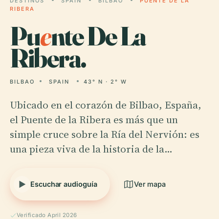
DESTINOS
SPAIN
BILBAO
PUENTE DE LA
RIBERA
Pu
e
nte De La
Ribera.
BILBAO
SPAIN
43° N · 2° W
Ubicado en el corazón de Bilbao, España,
el Puente de la Ribera es más que un
simple cruce sobre la Ría del Nervión: es
una pieza viva de la historia de la…
Escuchar audioguía
Ver mapa
Verificado April 2026