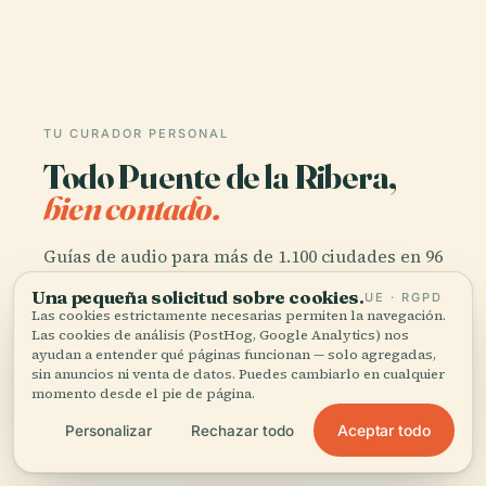
TU CURADOR PERSONAL
Todo Puente de la Ribera,
bien contado.
Guías de audio para más de 1.100 ciudades en 96
países. Historia, relatos y conocimiento local —
Una pequeña solicitud sobre cookies.
UE · RGPD
disponibles sin conexión.
Las cookies estrictamente necesarias permiten la navegación.
Las cookies de análisis (PostHog, Google Analytics) nos
ayudan a entender qué páginas funcionan — solo agregadas,
sin anuncios ni venta de datos. Puedes cambiarlo en cualquier
Descargar la app
momento desde el pie de página.
Aceptar todo
Personalizar
Rechazar todo
Únete a más de 50.000 viajeros