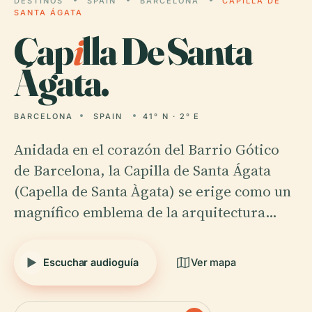
DESTINOS
SPAIN
BARCELONA
CAPILLA DE
SANTA ÁGATA
Cap
i
lla De Santa
Ágata.
BARCELONA
SPAIN
41° N · 2° E
Anidada en el corazón del Barrio Gótico
de Barcelona, la Capilla de Santa Ágata
(Capella de Santa Àgata) se erige como un
magnífico emblema de la arquitectura…
Escuchar audioguía
Ver mapa