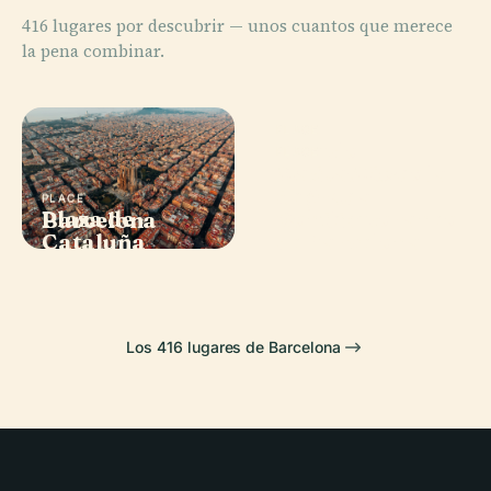
416 lugares por descubrir — unos cuantos que merece
la pena combinar.
PLACE
Templo
PLACE
Macba Museo
Expiatorio de la
de Arte
Sagrada
PLACE
PLACE
Plaza de
Contemporáneo
Barcelona
Familia
Cataluña
de Barcelona
Los 416 lugares de Barcelona