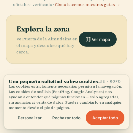
oficiales · verificado ·
Cómo hacemos nuestras guías →
Explora la zona
Ve Puerta de la Almudaina en
Ver mapa
el mapa y descubre qué hay
cerca.
Una pequeña solicitud sobre cookies.
UE · RGPD
More in
Almería.
Las cookies estrictamente necesarias permiten la navegación.
Las cookies de análisis (PostHog, Google Analytics) nos
PLACE
ayudan a entender qué páginas funcionan — solo agregadas,
Iglesia
sin anuncios ni venta de datos. Puedes cambiarlo en cualquier
PLACE
PLACE
25 lugares por descubrir — unos cuantos que merece la
Alcazaba y
Catedral de
Estadio de los
momento desde el pie de página.
PLACE
pena combinar.
Murallas del
Nuestra
Fuente de los
Juegos
Aceptar todo
Personalizar
Rechazar todo
Cerro de San
Señora de la
Peces
Mediterráneos
Cristóbal
Encarnación