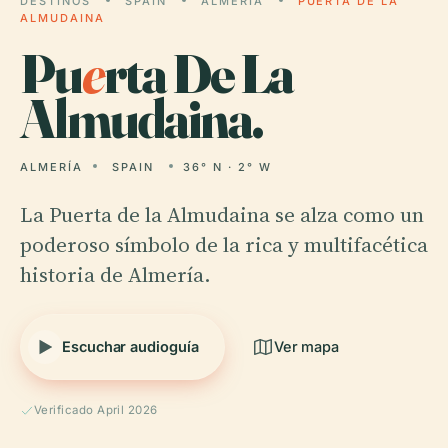
DESTINOS
SPAIN
ALMERÍA
PUERTA DE LA
ALMUDAINA
Pu
e
rta De La
Almudaina.
ALMERÍA
SPAIN
36° N · 2° W
La Puerta de la Almudaina se alza como un
poderoso símbolo de la rica y multifacética
historia de Almería.
Escuchar audioguía
Ver mapa
Verificado April 2026