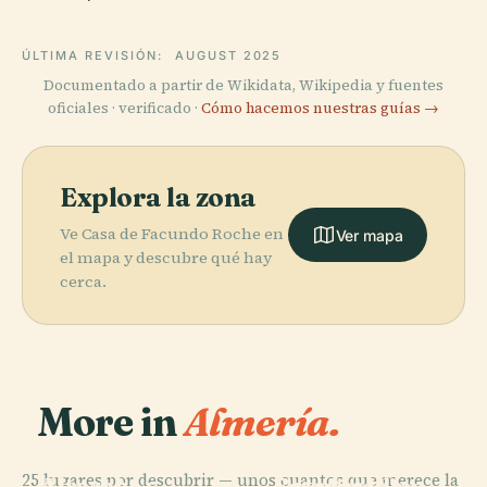
ÚLTIMA REVISIÓN:
AUGUST 2025
Documentado a partir de Wikidata, Wikipedia y fuentes
oficiales · verificado ·
Cómo hacemos nuestras guías →
Explora la zona
Ve Casa de Facundo Roche en
Ver mapa
el mapa y descubre qué hay
cerca.
More in
Almería.
PLACE
Iglesia
PLACE
PLACE
25 lugares por descubrir — unos cuantos que merece la
Alcazaba y
Catedral de
Estadio de los