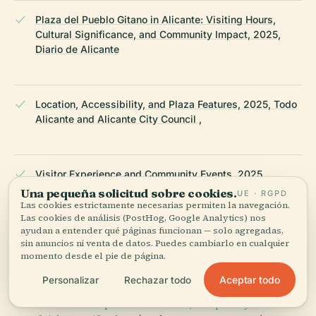
Plaza del Pueblo Gitano in Alicante: Visiting Hours,
Cultural Significance, and Community Impact, 2025,
Diario de Alicante
Location, Accessibility, and Plaza Features, 2025, Todo
Alicante and Alicante City Council ,
Visitor Experience and Community Events, 2025,
Alicante Global and Alicante Plaza ,
Una pequeña solicitud sobre cookies.
UE · RGPD
Las cookies estrictamente necesarias permiten la navegación.
Las cookies de análisis (PostHog, Google Analytics) nos
ayudan a entender qué páginas funcionan — solo agregadas,
sin anuncios ni venta de datos. Puedes cambiarlo en cualquier
Wikipedia — Plaza del Pueblo Gitano
momento desde el pie de página.
Aceptar todo
Personalizar
Rechazar todo
ÚLTIMA REVISIÓN:
AUGUST 2025
Documentado a partir de Wikidata, Wikipedia y fuentes