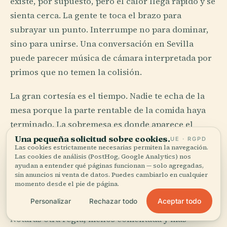
existe, por supuesto, pero el calor llega rápido y se
sienta cerca. La gente te toca el brazo para
subrayar un punto. Interrumpe no para dominar,
sino para unirse. Una conversación en Sevilla
puede parecer música de cámara interpretada por
primos que no temen la colisión.
La gran cortesía es el tiempo. Nadie te echa de la
mesa porque la parte rentable de la comida haya
terminado. La sobremesa es donde aparece el
carácter: tazas de café enfriándose, sillas
Una pequeña solicitud sobre cookies.
UE · RGPD
Las cookies estrictamente necesarias permiten la navegación.
desplazándose, alguien pidiendo una ronda más
Las cookies de análisis (PostHog, Google Analytics) nos
ayudan a entender qué páginas funcionan — solo agregadas,
sin consultar a nadie porque la respuesta es obvia.
sin anuncios ni venta de datos. Puedes cambiarlo en cualquier
En Barcelona, esto puede parecer elegante. En
momento desde el pie de página.
Cádiz, se siente mareal.
Aceptar todo
Personalizar
Rechazar todo
Notarás otra regla, menos comentada y más