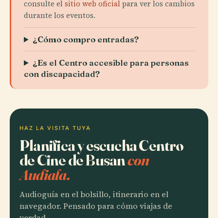
consulte el
sitio web oficial
para ver los cambios
durante los eventos.
¿Cómo compro entradas?
¿Es el Centro accesible para personas
con discapacidad?
HAZ LA VISITA TUYA
Planifica y escucha Centro
de Cine de Busan
con
Audiala.
Audioguía en el bolsillo, itinerario en el
navegador. Pensado para cómo viajas de
verdad.