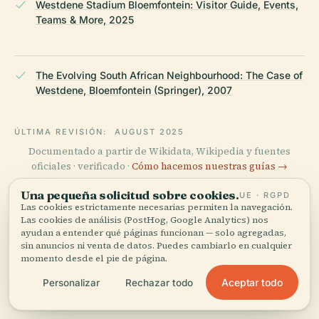
Westdene Stadium Bloemfontein: Visitor Guide, Events,
Teams & More, 2025
The Evolving South African Neighbourhood: The Case of
Westdene, Bloemfontein (Springer), 2007
ÚLTIMA REVISIÓN:
AUGUST 2025
Documentado a partir de Wikidata, Wikipedia y fuentes
oficiales · verificado ·
Cómo hacemos nuestras guías →
Una pequeña solicitud sobre cookies.
UE · RGPD
Las cookies estrictamente necesarias permiten la navegación.
Las cookies de análisis (PostHog, Google Analytics) nos
Explora la zona
ayudan a entender qué páginas funcionan — solo agregadas,
sin anuncios ni venta de datos. Puedes cambiarlo en cualquier
Ve Estadio Westdene en el
Ver mapa
momento desde el pie de página.
mapa y descubre qué hay
cerca.
Aceptar todo
Personalizar
Rechazar todo