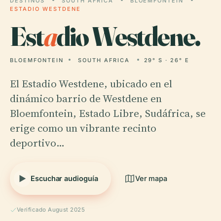
DESTINOS
SOUTH AFRICA
BLOEMFONTEIN
ESTADIO WESTDENE
Est
a
dio Westdene.
BLOEMFONTEIN
SOUTH AFRICA
29° S · 26° E
El Estadio Westdene, ubicado en el
dinámico barrio de Westdene en
Bloemfontein, Estado Libre, Sudáfrica, se
erige como un vibrante recinto
deportivo…
Escuchar audioguía
Ver mapa
Verificado August 2025