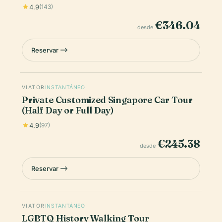
4.9
(143)
€346.04
desde
Reservar
VIATOR
INSTANTÁNEO
Private Customized Singapore Car Tour
(Half Day or Full Day)
4.9
(97)
€245.38
desde
Reservar
VIATOR
INSTANTÁNEO
LGBTQ History Walking Tour