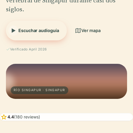
vertebral de Singapur durante casi dos
siglos.
Escuchar audioguía
Ver mapa
Verificado April 2026
RÍO SINGAPUR · SINGAPUR
star
4.4
(180 reviews)