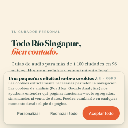
TU CURADOR PERSONAL
Todo Río Singapur,
bien contado.
Guías de audio para más de 1.100 ciudades en 96
países. Historia, relatos y conocimiento local —
disponibles sin conexión.
Una pequeña solicitud sobre cookies.
UE · RGPD
Las cookies estrictamente necesarias permiten la navegación.
Las cookies de análisis (PostHog, Google Analytics) nos
ayudan a entender qué páginas funcionan — solo agregadas,
Descargar la app
sin anuncios ni venta de datos. Puedes cambiarlo en cualquier
momento desde el pie de página.
Únete a más de 50.000 viajeros
Aceptar todo
Personalizar
Rechazar todo