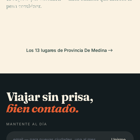
Aeropuerto
pena combinar.
Príncipe
PLACE
PLACE
Mohammad
Hegra
Al-Ula
PLACE
Bin Abdulaziz
Qasr Al-Farid
Los 13 lugares de Provincia De Medina
Viajar sin prisa,
bien contado.
MANTENTE AL DÍA
Unirme