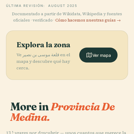
ÚLTIMA REVISIÓN:
AUGUST 2025
Documentado a partir de Wikidata, Wikipedia y fuentes
oficiales · verificado ·
Cómo hacemos nuestras guías →
Explora la zona
Ve قلعة موسى بن نصير en el
Ver mapa
mapa y descubre qué hay
cerca.
More in
Provincia De
Medina.
PLACE
13 lugares por descubrir — unos cuantos que merece la