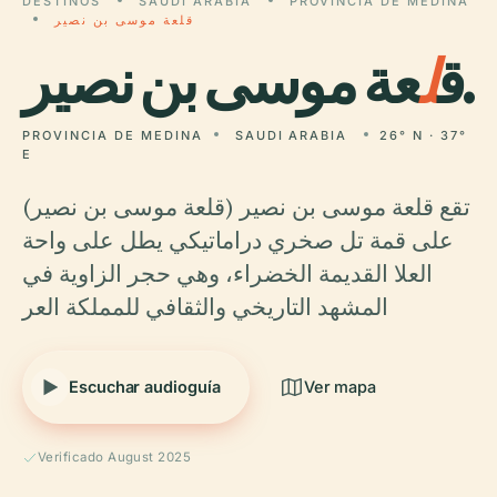
DESTINOS
SAUDI ARABIA
PROVINCIA DE MEDINA
قلعة موسى بن نصير
عة موسى بن نصير.
ق
ل
PROVINCIA DE MEDINA
SAUDI ARABIA
26° N · 37°
E
تقع قلعة موسى بن نصير (قلعة موسى بن نصير)
على قمة تل صخري دراماتيكي يطل على واحة
العلا القديمة الخضراء، وهي حجر الزاوية في
المشهد التاريخي والثقافي للمملكة العر
Escuchar audioguía
Ver mapa
Verificado August 2025