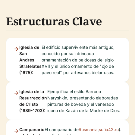
Estructuras Clave
Iglesia de
El edificio superviviente más antiguo,
San
conocido por su intrincada
Andrés
ornamentación de baldosas del siglo
Stratelates
XVII y el único ornamento de "ojo de
(1675):
pavo real" por artesanos bielorrusos.
Iglesia de la
Ejemplifica el estilo Barroco
Resurrección
Naryshkin, presentando elaboradas
de Cristo
pinturas de bóveda y el venerado
(1689-1703):
icono de Kazán de la Madre de Dios.
Campanario
El campanario de
Rusmania
;
sofia42.ru
).