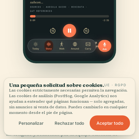
Una pequeña solicitud sobre cookies.
UE · RGPD
Las cookies estrictamente necesarias permiten la navegación.
Las cookies de análisis (PostHog, Google Analytics) nos
ayudan a entender qué páginas funcionan — solo agregadas,
sin anuncios ni venta de datos. Puedes cambiarlo en cualquier
FUENTES
momento desde el pie de página.
Verificado,
y a la vista.
Aceptar todo
Personalizar
Rechazar todo
Investigado y redactado por el equipo editorial de