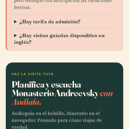
pero verifique con anticipación las variaciones
festivas.
¿Hay tarifa de admisión?
¿Hay visitas guiadas disponibles en
inglés?
HAZ LA VISITA TUYA
Planifica y escucha
Monasterio Andreevsky
con
Audiala.
Audioguía en el bolsillo, itinerario en el
navegador. Pensado para cómo viajas de
verdad.