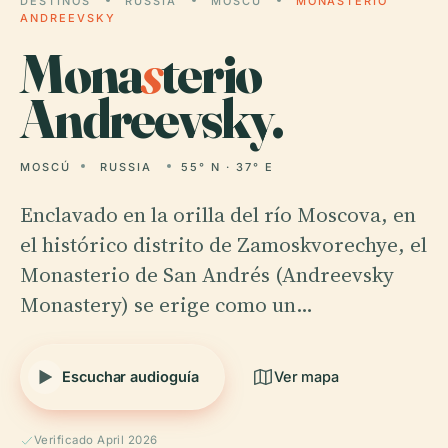
DESTINOS
RUSSIA
MOSCÚ
MONASTERIO
ANDREEVSKY
Mona
s
terio
Andreevsky.
MOSCÚ
RUSSIA
55° N · 37° E
Enclavado en la orilla del río Moscova, en
el histórico distrito de Zamoskvorechye, el
Monasterio de San Andrés (Andreevsky
Monastery) se erige como un…
Escuchar audioguía
Ver mapa
Verificado April 2026