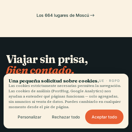
Los 664 lugares de Moscú
Viajar sin prisa,
bien contado.
Una pequeña solicitud sobre cookies.
UE · RGPD
MANTENTE AL DÍA
Las cookies estrictamente necesarias permiten la navegación.
Las cookies de análisis (PostHog, Google Analytics) nos
ayudan a entender qué páginas funcionan — solo agregadas,
Unirme
sin anuncios ni venta de datos. Puedes cambiarlo en cualquier
momento desde el pie de página.
Aceptar todo
Personalizar
Rechazar todo