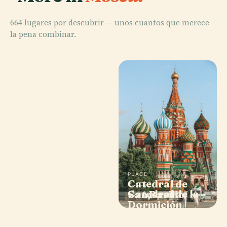
664 lugares por descubrir — unos cuantos que merece
la pena combinar.
PLACE
Catedral de
PLACE
PLACE
Catedral de la
Teatro Bolshói
San Basilio
PLACE
Museo Pushkin
Dormición