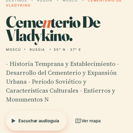
DESTINOS
RUSSIA
MOSCÚ
CEMENTERIO DE
VLADYKINO
Ceme
n
terio De
Vladykino.
MOSCÚ
RUSSIA
55° N · 37° E
- Historia Temprana y Establecimiento -
Desarrollo del Cementerio y Expansión
Urbana - Período Soviético y
Características Culturales - Entierros y
Monumentos N
Escuchar audioguía
Ver mapa