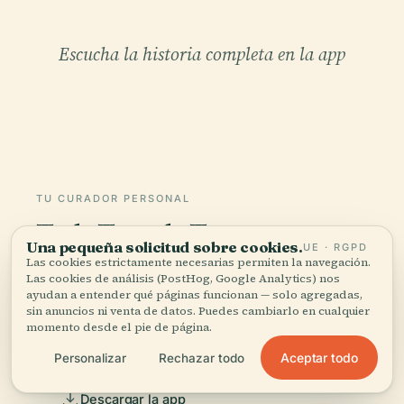
Escucha la historia completa en la app
TU CURADOR PERSONAL
Todo Templo Tongjiao,
Una pequeña solicitud sobre cookies.
UE · RGPD
bien contado.
Las cookies estrictamente necesarias permiten la navegación.
Las cookies de análisis (PostHog, Google Analytics) nos
ayudan a entender qué páginas funcionan — solo agregadas,
Guías de audio para más de 1.100 ciudades en 96
sin anuncios ni venta de datos. Puedes cambiarlo en cualquier
países. Historia, relatos y conocimiento local —
momento desde el pie de página.
disponibles sin conexión.
Aceptar todo
Personalizar
Rechazar todo
Descargar la app