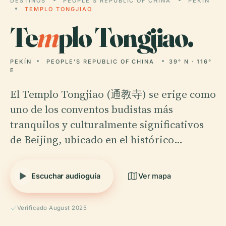
DESTINOS
PEOPLE'S REPUBLIC OF CHINA
PEKÍN
TEMPLO TONGJIAO
Te
m
plo Tongjiao.
PEKÍN
PEOPLE'S REPUBLIC OF CHINA
39° N · 116°
E
El Templo Tongjiao (通教寺) se erige como
uno de los conventos budistas más
tranquilos y culturalmente significativos
de Beijing, ubicado en el histórico…
Escuchar audioguía
Ver mapa
Verificado August 2025